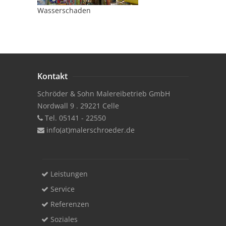
Wasserschaden
Kontakt
Schröder & Sohn Malereibetrieb GmbH
Nordwall 9 . 29221 Celle
Tel. 05141 - 22550
info(at)malerschroeder.de
Leistungen
Service
Referenzen
Soziales