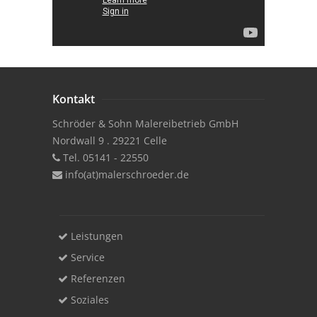
Kontakt
Schröder & Sohn Malereibetrieb GmbH
Nordwall 9 . 29221 Celle
Tel. 05141 - 22550
info(at)malerschroeder.de
Leistungen
Service
Referenzen
Soziales