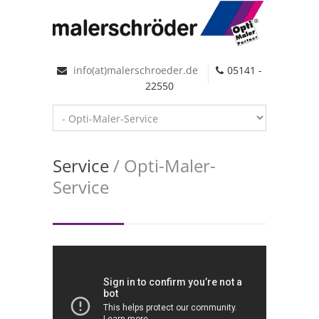
info(at)malerschroeder.de
05141 -
22550
Service
/ Opti-Maler-
Service