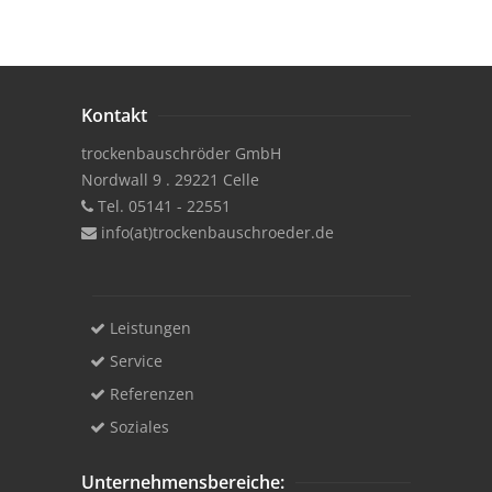
Kontakt
trockenbauschröder GmbH
Nordwall 9 . 29221 Celle
Tel. 05141 - 22551
info(at)trockenbauschroeder.de
Leistungen
Service
Referenzen
Soziales
Unternehmensbereiche: