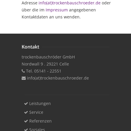
Adresse
info(at)trockenbauschroeder.de
oder
über die im
Impressum
angegebenen
Kontaktdaten an uns wenden.
Kontakt
trockenbauschröder GmbH
Nordwall 9 . 29221 Celle
Tel. 05141 - 22551
info(at)trockenbauschroeder.de
Leistungen
Service
Referenzen
Soziales