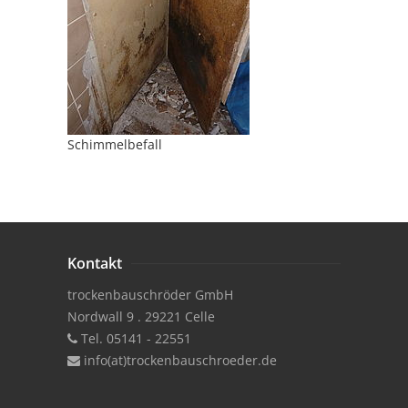
Schimmelbefall
Kontakt
trockenbauschröder GmbH
Nordwall 9 . 29221 Celle
Tel. 05141 - 22551
info(at)trockenbauschroeder.de