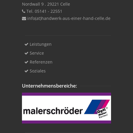
Nordwall 9 . 29221 Celle
Tel. 05141 - 22551
info(at)handwerk-aus-einer-hand-celle.de
Leistungen
Service
Referenzen
Soziales
Unternehmensbereiche: