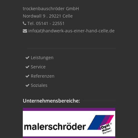
trockenbauschröder GmbH
Nordwall 9 . 29221 Celle
Tel. 05141 - 22551
info(at)handwerk-aus-einer-hand-celle.de
Leistungen
Service
Referenzen
Soziales
Unternehmensbereiche: