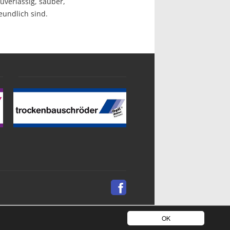
uverlässig, sauber,
undlich sind.
OK