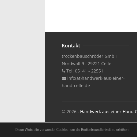
Kontakt
trockenbauschröder GmbH
Nordwall 9 . 29221 Celle
Tel. 05141 - 22551
info(at)handwerk-aus-einer-
hand-celle.de
© 2026 .
Handwerk aus einer Hand C
Diese Webseite verwendet Cookies, um die Bedienfreundlichkeit zu erhöhen.