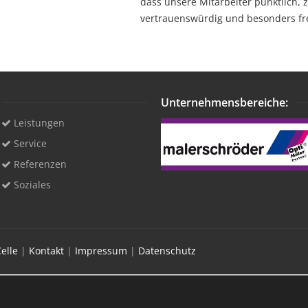
dass unsere Mitarbeiter pünktlich, z
vertrauenswürdig und besonders fre
Unternehmensbereiche:
Leistungen
Service
Referenzen
Soziales
elle
|
Kontakt
|
Impressum
|
Datenschutz