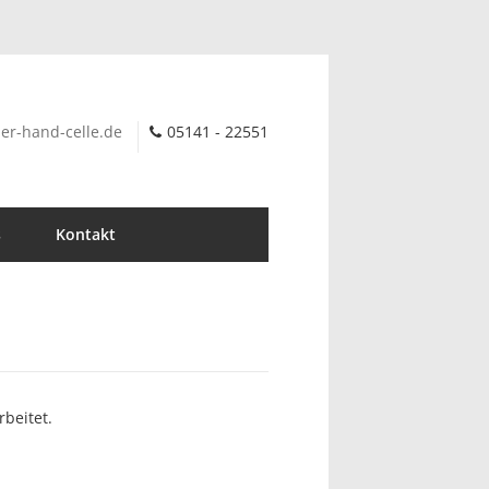
er-hand-celle.de
05141 - 22551
s
Kontakt
rbeitet.