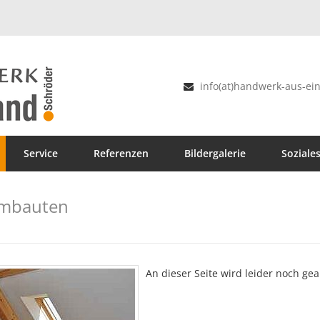
info(at)handwerk-aus-ein
Service
Referenzen
Bildergalerie
Soziale
Umbauten
An dieser Seite wird leider noch gea