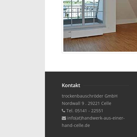
Kontakt
trockenbauschröder GmbH
Nordwall 9 . 29221 Celle
Tel. 05141 - 22551
info(at)handwerk-aus-einer-
hand-celle.de